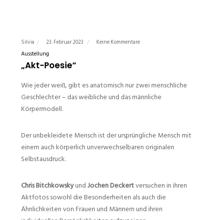
Silvia
23. Februar 2023
Keine Kommentare
Ausstellung
„Akt-Poesie“
Wie jeder weiß, gibt es anatomisch nur zwei menschliche
Geschlechter – das weibliche und das männliche
Körpermodell.
Der unbekleidete Mensch ist der ursprüngliche Mensch mit
einem auch körperlich unverwechselbaren originalen
Selbstausdruck.
Chris Bitchkowsky
und
Jochen Deckert
versuchen in ihren
Aktfotos sowohl die Besonderheiten als auch die
Ähnlichkeiten von Frauen und Männern und ihren