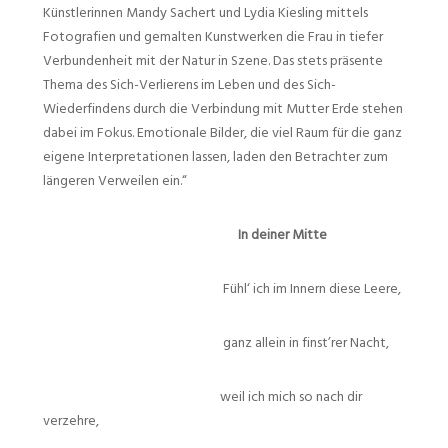
Künstlerinnen Mandy Sachert und Lydia Kiesling mittels
Fotografien und gemalten Kunstwerken die Frau in tiefer
Verbundenheit mit der Natur in Szene. Das stets präsente
Thema des Sich-Verlierens im Leben und des Sich-
Wiederfindens durch die Verbindung mit Mutter Erde stehen
dabei im Fokus. Emotionale Bilder, die viel Raum für die ganz
eigene Interpretationen lassen, laden den Betrachter zum
längeren Verweilen ein.“
In deiner Mitte
Fühl‘ ich im Innern diese Leere,
ganz allein in finst’rer Nacht,
weil ich mich so nach dir
verzehre,