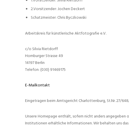
1.Vorsitzender: Silvia Rietdorff
2.Vorsitzender: Jochen Deckert
Schatzmeister: Chris Byczkowski
Arbeitskreis für künstlerische Aktfotografie e.V.
c/o Silvia Rietdorff
Homburger Strasse 49
14197 Berlin
Telefon: (030) 91469175
E-Mailkontakt
Eingetragen beim Amtsgericht Charlottenburg, St.Nr. 27/64
Unsere Homepage enthält, sofern nicht anders angegeben od
Institutionen erhältliche Informationen. Wir behalten uns da