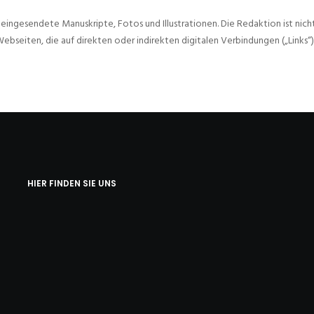
ngesendete Manuskripte, Fotos und Illustrationen. Die Redaktion ist nicht 
ebseiten, die auf direkten oder indirekten digitalen Verbindungen („Links“)
HIER FINDEN SIE UNS