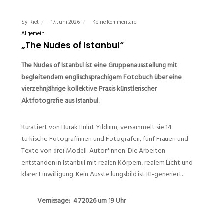
Syl Riet
17. Juni 2026
Keine Kommentare
Allgemein
„The Nudes of Istanbul“
The Nudes of Istanbul ist eine Gruppenausstellung mit
begleitendem englischsprachigem Fotobuch über eine
vierzehnjährige kollektive Praxis künstlerischer
Aktfotografie aus Istanbul.
Kuratiert von Burak Bulut Yıldırım, versammelt sie 14
türkische Fotografinnen und Fotografen, fünf Frauen und
Texte von drei Modell-Autor*innen. Die Arbeiten
entstanden in Istanbul mit realen Körpern, realem Licht und
klarer Einwilligung. Kein Ausstellungsbild ist KI-generiert.
Vernissage:
4.7.2026
um 19 Uhr